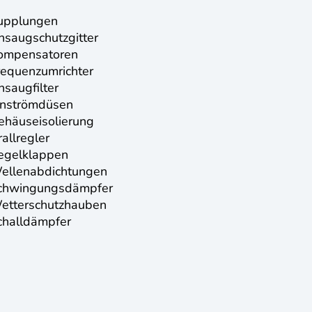
upplungen
nsaugschutzgitter
ompensatoren
requenzumrichter
nsaugfilter
inströmdüsen
ehäuseisolierung
allregler
egelklappen
ellenabdichtungen
chwingungsdämpfer
etterschutzhauben
challdämpfer