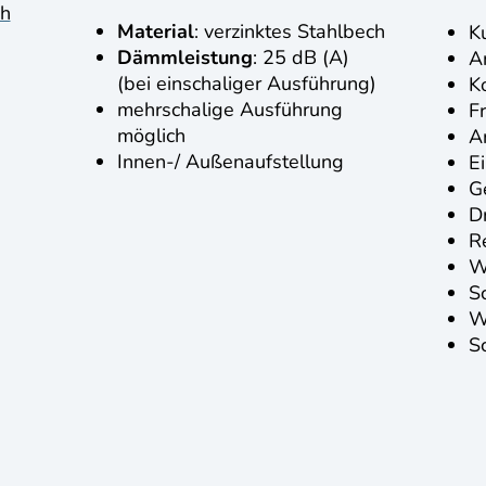
ch
Material
: verzinktes Stahlbech
K
Dämmleistung
: 25 dB (A)
A
(bei einschaliger Ausführung)
K
mehrschalige Ausführung
F
möglich
A
Innen-/ Außenaufstellung
E
G
Dr
R
W
S
W
S