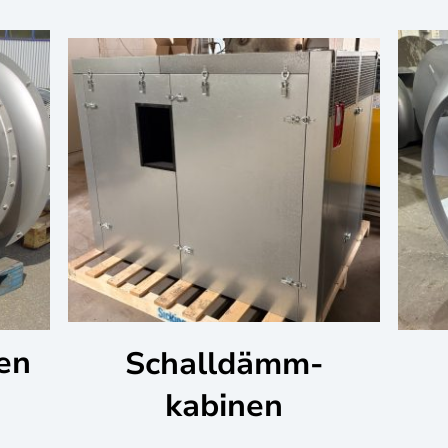
en
Schalldämm-
kabinen