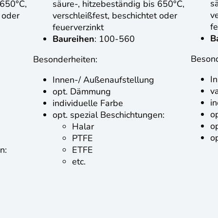
s
 650°C,
säure-, hitzebeständig bis 650°C,
ve
 oder
verschleißfest, beschichtet oder
f
feuerverzinkt
B
Baureihen
: 100-560
Besond
Besonderheiten:
I
Innen-/ Außenaufstellung
v
opt. Dämmung
i
individuelle Farbe
o
opt. spezial Beschichtungen:
o
Halar
o
PTFE
n:
ETFE
etc.