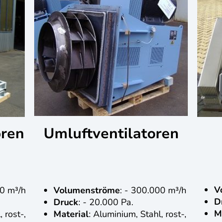
oren
Umluftventilatoren
V
00 m³/h
Volumenströme
: - 300.000 m³/h
D
Druck
: - 20.000 Pa.
M
 rost-,
Material
: Aluminium, Stahl, rost-,