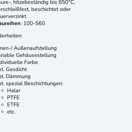
äure-, hitzebeständig bis 650°C,
rschleißfest, beschichtet oder
euerverzinkt
aureihen
: 100-560
erheiten:
nnen-/ Außenaufstellung
ariable Gehäusestellung
ndividuelle Farbe
pt. Gasdicht
pt. Dämmung
pt. spezial Beschichtungen:
Halar
PTFE
ETFE
etc.